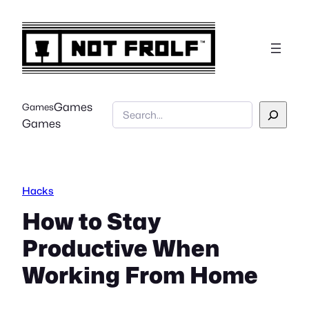
Skip
to
content
Games
Games
Search
Games
Hacks
How to Stay
Productive When
Working From Home